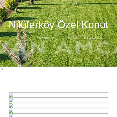
Nilüferköy Özel Konut
root
7 Kasım 2019
PEYZAJ UYGULAMA
?>