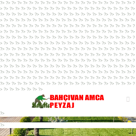
?> ?> ?> ?> ?> ?> ?> ?> ?> ?> ?> ?> ?> ?> ?> ?> ?> ?> ?> ?> ?> ?> ?> ?
> ?> ?> ?> ?> ?> ?> ?> ?> ?> ?> ?> ?> ?> ?> ?> ?> ?> ?> ?> ?> ?> ?> ?>
?> ?> ?> ?> ?> ?> ?> ?> ?> ?> ?> ?> ?> ?> ?> ?> ?> ?> ?> ?> ?> ?> ?> ?
> ?> ?> ?> ?> ?> ?> ?> ?> ?> ?> ?> ?> ?> ?> ?> ?> ?> ?> ?> ?> ?> ?> ?>
?> ?> ?> ?> ?> ?> ?> ?> ?> ?> ?> ?> ?> ?> ?> ?> ?> ?> ?> ?> ?> ?> ?> ?
> ?> ?> ?> ?> ?> ?> ?> ?> ?> ?> ?> ?> ?> ?> ?> ?> ?> ?> ?> ?> ?> ?> ?>
?> ?> ?> ?> ?> ?> ?> ?> ?> ?> ?> ?> ?> ?> ?> ?> ?> ?> ?> ?> ?> ?> ?> ?
> ?> ?> ?> ?> ?> ?> ?> ?> ?> ?> ?> ?> ?> ?> ?> ?> ?> ?> ?> ?> ?> ?> ?>
?> ?> ?> ?> ?> ?> ?> ?> ?> ?> ?> ?> ?> ?> ?> ?> ?> ?> ?> ?> ?> ?> ?> ?
> ?> ?> ?> ?> ?> ?> ?> ?> ?> ?> ?> ?> ?> ?> ?> ?> ?> ?> ?> ?> ?> ?> ?>
?> ?> ?> ?> ?> ?> ?> ?> ?> ?> ?> ?> ?> ?> ?> ?> ?> ?> ?> ?> ?> ?> ?> ?
> ?> ?> ?> ?> ?> ?> ?> ?> ?> ?> ?> ?> ?> ?> ?> ?> ?>
?> ?> ?> ?> ?> ?>
?> ?> ?> ?> ?> ?> ?> ?> ?> ?> ?> ?> ?> ?> ?> ?> ?> ?> ?> ?> ?> ?> ?> ?
> ?> ?> ?> ?> ?> ?> ?> ?> ?> ?> ?> ?> ?> ?> ?> ?> ?> ?> ?> ?> ?> ?> ?>
?> ?> ?> ?> ?> ?> ?> ?> ?> ?> ?> ?> ?> ?> ?> ?> ?> ?> ?> ?> ?> ?> ?> ?
> ?> ?> ?> ?> ?> ?> ?>
?>
?>
?>