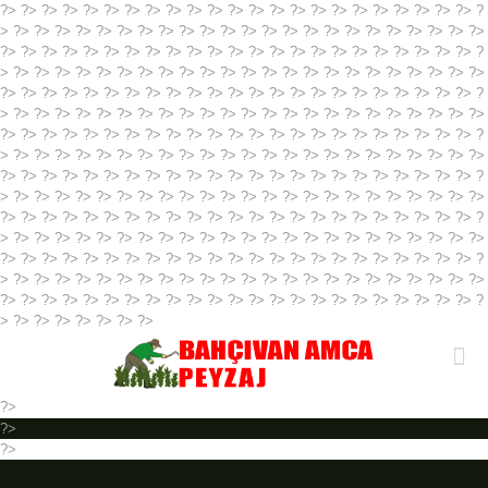
?> ?> ?> ?> ?> ?> ?> ?> ?> ?> ?> ?> ?> ?> ?> ?> ?> ?> ?> ?> ?> ?> ?> ?
> ?> ?> ?> ?> ?> ?> ?> ?> ?> ?> ?> ?> ?> ?> ?> ?> ?> ?> ?> ?> ?> ?> ?>
?> ?> ?> ?> ?> ?> ?> ?> ?> ?> ?> ?> ?> ?> ?> ?> ?> ?> ?> ?> ?> ?> ?> ?
> ?> ?> ?> ?> ?> ?> ?> ?> ?> ?> ?> ?> ?> ?> ?> ?> ?> ?> ?> ?> ?> ?> ?>
?> ?> ?> ?> ?> ?> ?> ?> ?> ?> ?> ?> ?> ?> ?> ?> ?> ?> ?> ?> ?> ?> ?> ?
> ?> ?> ?> ?> ?> ?> ?> ?> ?> ?> ?> ?> ?> ?> ?> ?> ?> ?> ?> ?> ?> ?> ?>
?> ?> ?> ?> ?> ?> ?> ?> ?> ?> ?> ?> ?> ?> ?> ?> ?> ?> ?> ?> ?> ?> ?> ?
> ?> ?> ?> ?> ?> ?> ?> ?> ?> ?> ?> ?> ?> ?> ?> ?> ?> ?> ?> ?> ?> ?> ?>
?> ?> ?> ?> ?> ?> ?> ?> ?> ?> ?> ?> ?> ?> ?> ?> ?> ?> ?> ?> ?> ?> ?> ?
> ?> ?> ?> ?> ?> ?> ?> ?> ?> ?> ?> ?> ?> ?> ?> ?> ?> ?> ?> ?> ?> ?> ?>
?> ?> ?> ?> ?> ?> ?> ?> ?> ?> ?> ?> ?> ?> ?> ?> ?> ?> ?> ?> ?> ?> ?> ?
> ?> ?> ?> ?> ?> ?> ?> ?> ?> ?> ?> ?> ?> ?> ?> ?> ?>
?> ?> ?> ?> ?> ?>
?> ?> ?> ?> ?> ?> ?> ?> ?> ?> ?> ?> ?> ?> ?> ?> ?> ?> ?> ?> ?> ?> ?> ?
> ?> ?> ?> ?> ?> ?> ?> ?> ?> ?> ?> ?> ?> ?> ?> ?> ?> ?> ?> ?> ?> ?> ?>
?> ?> ?> ?> ?> ?> ?> ?> ?> ?> ?> ?> ?> ?> ?> ?> ?> ?> ?> ?> ?> ?> ?> ?
> ?> ?> ?> ?> ?> ?> ?>
?>
?>
?>