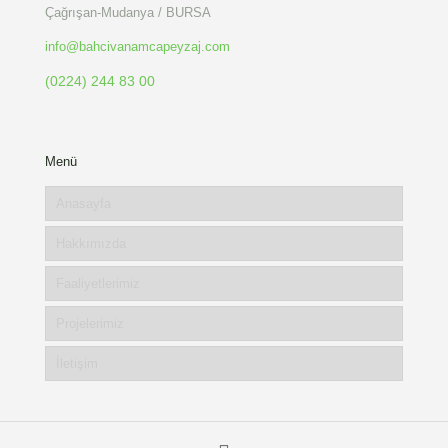
Çağrışan-Mudanya / BURSA
info@bahcivanamcapeyzaj.com
(0224) 244 83 00
Menü
Anasayfa
Hakkımızda
Faaliyetlerimiz
Projelerimiz
İletişim