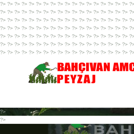
?> ?> ?> ?> ?> ?> ?> ?> ?> ?> ?> ?> ?> ?> ?> ?> ?> ?> ?
?> ?> ?> ?> ?> ?> ?> ?> ?> ?> ?> ?> ?> ?> ?> ?> ?> ?> ?
?> ?> ?> ?> ?> ?> ?> ?> ?> ?> ?> ?> ?> ?> ?> ?> ?> ?> ?
?> ?> ?> ?> ?> ?> ?> ?> ?> ?> ?> ?> ?> ?> ?> ?> ?> ?> ?
?> ?> ?> ?> ?> ?> ?> ?> ?> ?> ?> ?> ?> ?> ?> ?> ?> ?> ?
?> ?> ?> ?> ?> ?> ?> ?> ?> ?> ?> ?> ?> ?> ?> ?> ?> ?> ?
?> ?> ?> ?> ?> ?> ?> ?> ?> ?> ?> ?> ?> ?> ?> ?> ?> ?> ?
?>
?>