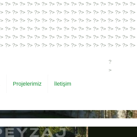
?> ?> ?> ?> ?> ?> ?> ?> ?> ?> ?> ?> ?> ?> ?> ?> ?> ?> ?>
?> ?> ?> ?> ?> ?> ?> ?> ?> ?> ?> ?> ?> ?> ?> ?> ?> ?> ?>
?> ?> ?> ?> ?> ?> ?> ?> ?> ?> ?> ?> ?> ?> ?> ?> ?> ?> ?>
?> ?> ?> ?> ?> ?> ?> ?> ?> ?> ?> ?> ?> ?> ?> ?> ?> ?> ?>
?> ?> ?> ?> ?> ?> ?> ?> ?> ?> ?> ?> ?> ?> ?>
?> ?> ?> ?>
?> ?> ?> ?> ?> ?> ?> ?> ?> ?> ?> ?> ?> ?> ?> ?> ?> ?> ?>
?
>
z
Projelerimiz
İletişim