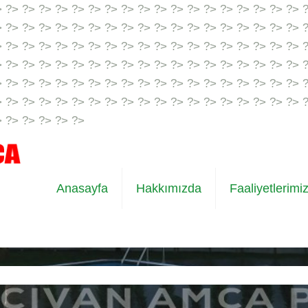
> ?> ?> ?> ?> ?> ?> ?> ?> ?> ?> ?> ?> ?> ?> ?> ?> ?> ?> 
> ?> ?> ?> ?> ?> ?> ?> ?> ?> ?> ?> ?> ?> ?> ?> ?> ?> ?> 
> ?> ?> ?> ?> ?> ?> ?> ?> ?> ?> ?> ?> ?> ?> ?> ?> ?> ?> 
> ?> ?> ?> ?> ?> ?> ?> ?> ?> ?> ?> ?> ?> ?> ?> ?> ?> ?> 
> ?> ?> ?> ?> ?> ?> ?> ?> ?> ?> ?> ?> ?> ?> ?> ?> ?> ?> 
> ?> ?> ?> ?> ?> ?> ?> ?> ?> ?> ?> ?> ?> ?> ?> ?> ?> ?> 
> ?> ?> ?> ?> ?>
Anasayfa
Hakkımızda
Faaliyetlerimi